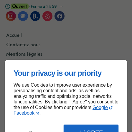
Ouvert
⋅ Ferme à 23:59
Accueil
Contactez-nous
Mentions légales
Plan du site
Your privacy is our priority
We use Cookies to improve user experience by
Haut de page
personalising content and ads, as well as
analyzing traffic and optimizing social networks
functionalities. By clicking "I Agree" you consent to
the use of Cookies from our providers
Google
Facebook
.