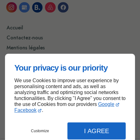
Accueil
Contactez-nous
Mentions légales
Plan du site
Your privacy is our priority
We use Cookies to improve user experience by
Haut de page
personalising content and ads, as well as
analyzing traffic and optimizing social networks
functionalities. By clicking "I Agree" you consent to
the use of Cookies from our providers
Google
Facebook
.
I AGREE
Customize