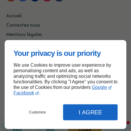
Accueil
Contactez-nous
Mentions légales
Plan du site
Your privacy is our priority
We use Cookies to improve user experience by
Haut de page
personalising content and ads, as well as
analyzing traffic and optimizing social networks
functionalities. By clicking "I Agree" you consent to
the use of Cookies from our providers
Google
Facebook
.
I AGREE
Customize
Menu
Infos
Contact